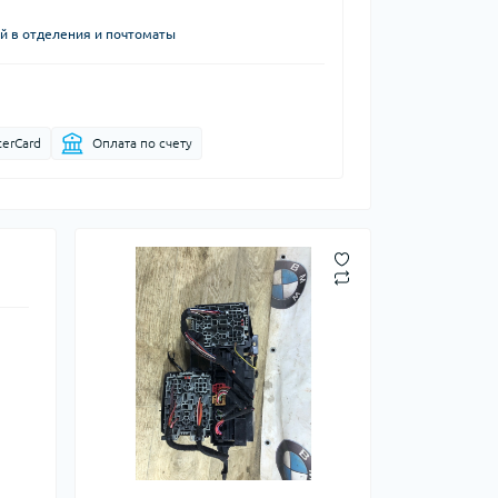
й в отделения и почтоматы
terCard
Оплата по счету