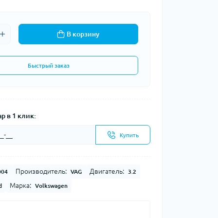
В корзину
Быстрый заказ
р в 1 клик:
Купить
Производитель:
Двигатель:
004
VAG
3.2
Марка:
d
Volkswagen