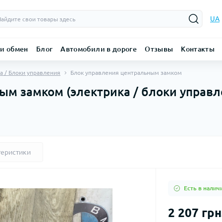
UA
 и обмен
Блог
Автомобили в дороге
Отзывы
Контакты
а / Блоки управления
Блок управления центральным замком
м замком (электрика / блоки управле
теристики
Есть в налич
2 207 грн