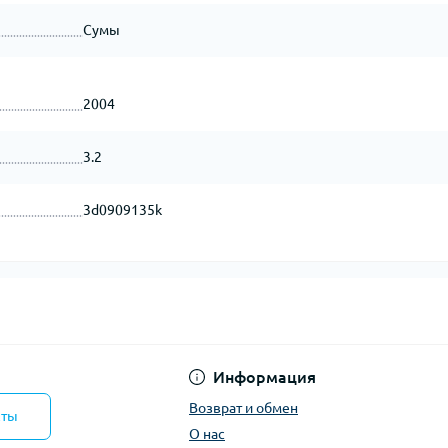
Сумы
2004
3.2
3d0909135k
Информация
Возврат и обмен
кты
О нас