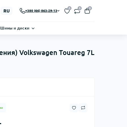
0
0
0
RU
+380 (66) 863-29-13
Шины и диски
ния) Volkswagen Touareg 7L
ии
.