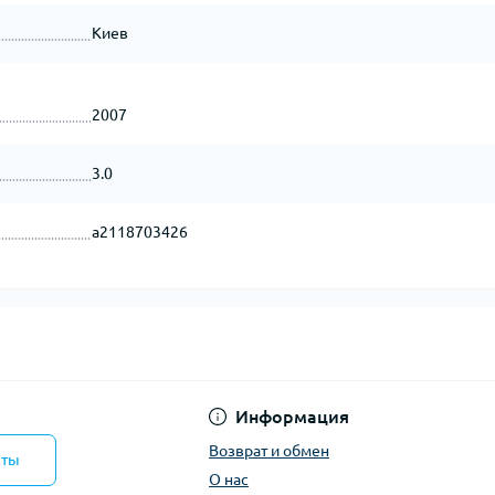
Киев
2007
3.0
a2118703426
Информация
Возврат и обмен
кты
О нас