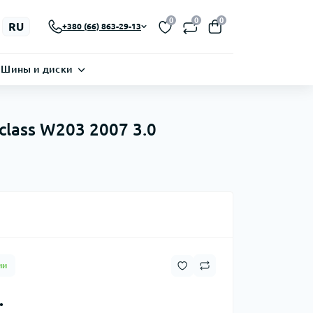
0
0
0
RU
+380 (66) 863-29-13
Шины и диски
class W203 2007 3.0
ии
.