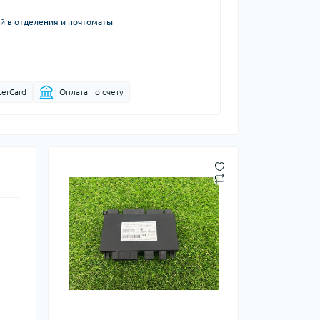
й в отделения и почтоматы
terCard
Оплата по счету