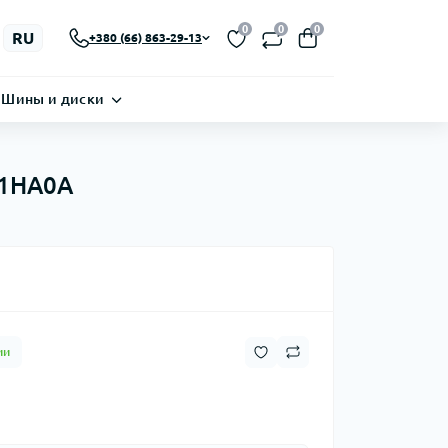
0
0
0
RU
+380 (66) 863-29-13
Шины и диски
11HA0A
ии