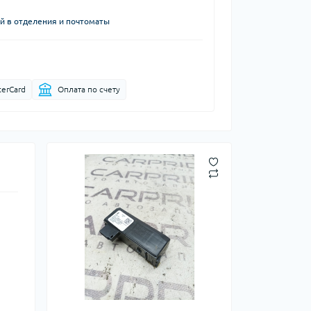
й в отделения и почтоматы
terCard
Оплата по счету