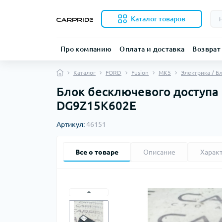
Каталог товаров
Про компанию
Оплата и доставка
Возврат
Каталог
FORD
Fusion
MK5
Электрика / Б
Блок бесключевого доступа 
DG9Z15K602E
Артикул:
46151
Все о товаре
Описание
Харак