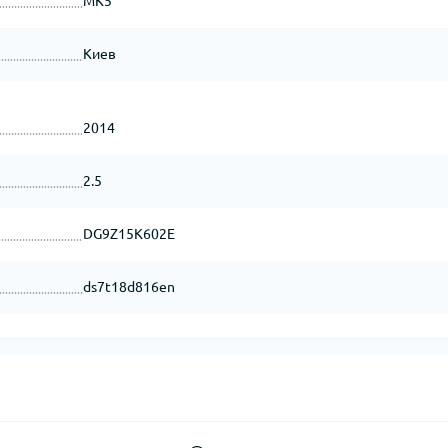
MK5
Киев
2014
2.5
DG9Z15K602E
ds7t18d816en