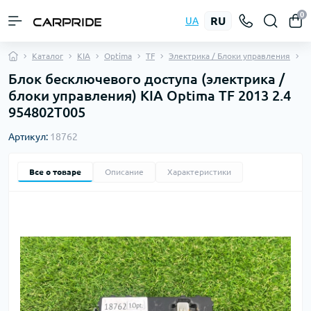
0
RU
UA
Каталог
KIA
Optima
TF
Электрика / Блоки управления
Б
Блок бесключевого доступа (электрика /
блоки управления) KIA Optima TF 2013 2.4
954802T005
Артикул:
18762
Все о товаре
Описание
Характеристики