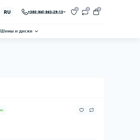
0
0
0
RU
+380 (66) 863-29-13
Шины и диски
ии