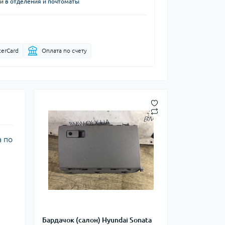
й в отделения и почтоматы
terCard
Оплата по счету
а по
Бардачок (салон) Hyundai Sonata