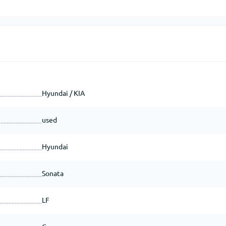
Hyundai / KIA
used
Hyundai
Sonata
LF