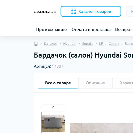
Каталог товаров
Про компанию
Оплата и доставка
Возврат
Каталог
Hyundai
Sonata
LF
Салон
Бард
Бардачок (салон) Hyundai So
Артикул:
17807
Все о товаре
Описание
Харак