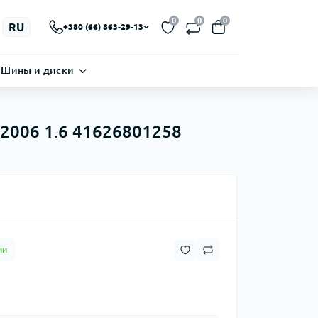
0
0
0
RU
+380 (66) 863-29-13
Шины и диски
 2006 1.6 41626801258
ии