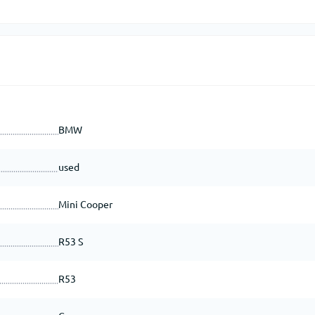
BMW
used
Mini Cooper
R53 S
R53