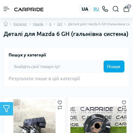
0
UA
RU
Каталог
Mazda
6
GH
Деталі для Mazda 6 GH (гальмівна сис
Деталі для Mazda 6 GH (гальмівна система)
Пошук у категорії
Пошук
Результати лише в цій категорії