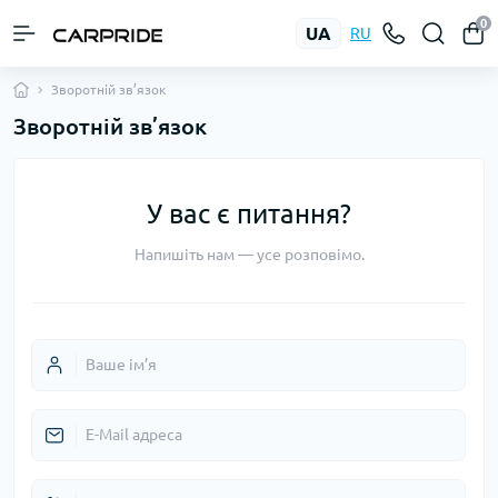
0
UA
RU
Зворотній зв’язок
Зворотній зв’язок
У вас є питання?
Напишіть нам — усе розповімо.