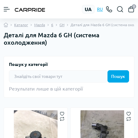
0
UA
RU
Каталог
Mazda
6
GH
Деталі для Mazda 6 GH (система охол
Деталі для Mazda 6 GH (система
охолодження)
Пошук у категорії
Пошук
Результати лише в цій категорії