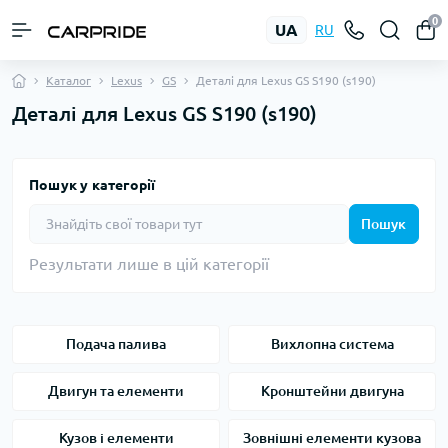
0
UA
RU
Каталог
Lexus
GS
Деталі для Lexus GS S190 (s190)
Деталі для Lexus GS S190 (s190)
Пошук у категорії
Пошук
Результати лише в цій категорії
Подача палива
Вихлопна система
Двигун та елементи
Кронштейни двигуна
Кузов і елементи
Зовнішні елементи кузова