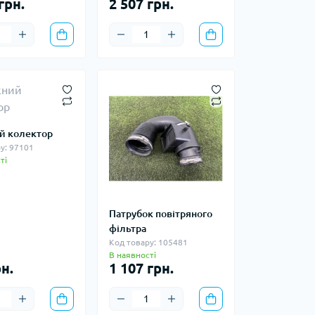
грн.
2 507 грн.
й колектор
у: 97101
ті
Патрубок повітряного
фільтра
Код товару: 105481
В наявності
н.
1 107 грн.