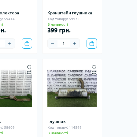
колектора
Кронштейн глушника
у: 59414
Код товару: 59175
ті
В наявності
н.
399 грн.
к
Глушник
у: 58609
Код товару: 114599
ті
В наявності