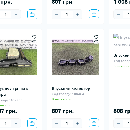
 грн.
807 грн.
1 008 
Впускни
Код товар
В наявнос
ус повітряного
Впускний колектор
тра
Код товару: 108464
В наявності
овару: 107299
вності
07 грн.
807 грн.
808 гр