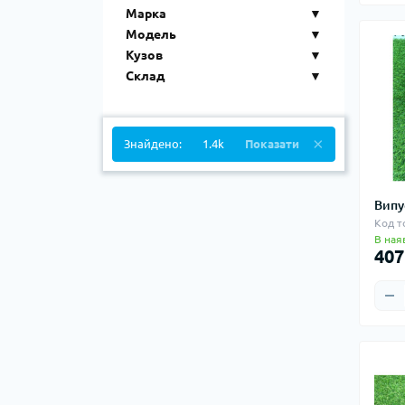
Марка
Модель
Кузов
Склад
Знайдено:
1.4k
Показати
Випу
Код т
В ная
407