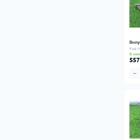
Випу
Код т
В ная
557