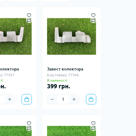
колектора
Захист колектора
у: 77567
Код товару: 77566
ті
В наявності
н.
399 грн.