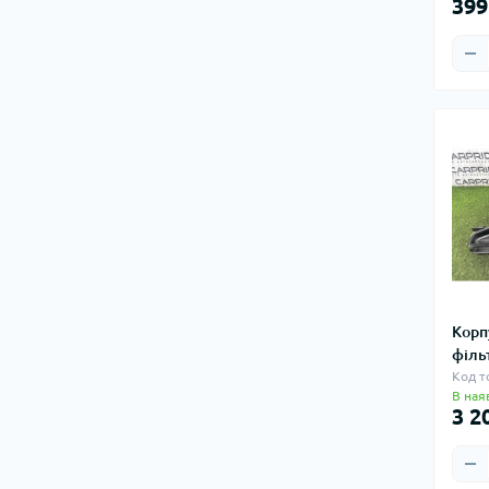
399
Корп
філь
Код т
В ная
3 2