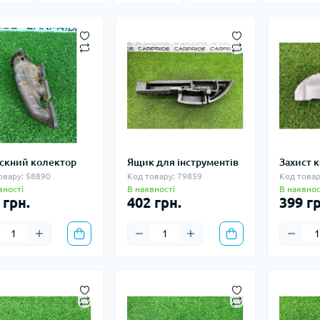
скний колектор
Ящик для інструментів
Захист 
овару: 58890
Код товару: 79859
Код товар
вності
В наявності
В наявнос
 грн.
402 грн.
399 гр