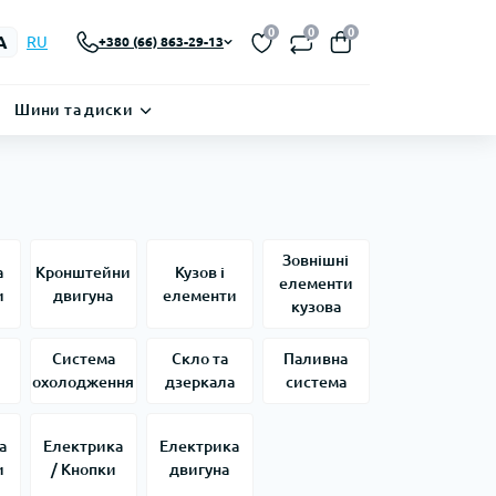
0
0
0
A
RU
+380 (66) 863-29-13
Шини та диски
Зовнішні
а
Кронштейни
Кузов і
елементи
и
двигуна
елементи
кузова
Система
Скло та
Паливна
охолодження
дзеркала
система
а
Електрика
Електрика
и
/ Кнопки
двигуна