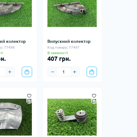
ий колектор
Випускний колектор
у: 77498
Код товару: 77497
ті
В наявності
н.
407 грн.