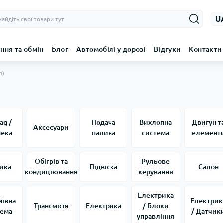
U
ння та обмін
Блог
Автомобілі у дорозі
Відгуки
Контакти
m)
ag /
Подача
Вихлопна
Двигун т
Аксесуари
пека
палива
система
елемент
Обігрів та
Рульове
ика
Підвіска
Салон
кондиціювання
керування
Електрика
мівна
Електрик
Трансмісія
Електрика
/ Блоки
тема
/ Датчик
управління