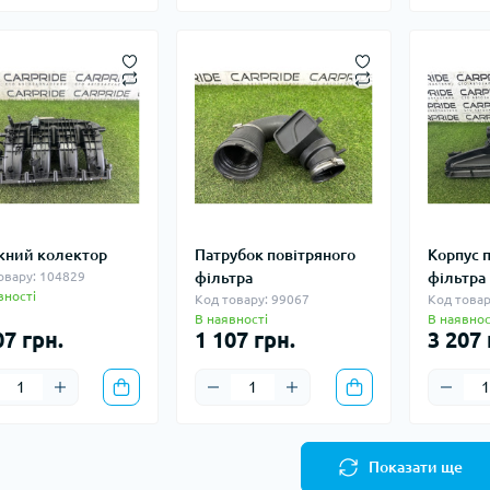
кний колектор
Патрубок повітряного
Корпус 
овару: 104829
фільтра
фільтра
вності
Код товару: 99067
Код товар
В наявності
В наявнос
07 грн.
1 107 грн.
3 207 
Показати ще