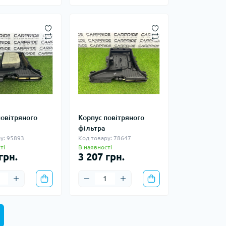
повітряного
Корпус повітряного
фільтра
у: 95893
Код товару: 78647
ті
В наявності
грн.
3 207 грн.