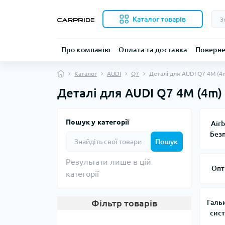
Каталог товарів
Про компанію
Оплата та доставка
Поверне
Каталог
AUDI
Q7
Деталі для AUDI Q7 4M (4
Деталі для AUDI Q7 4M (4m)
Пошук у категорії
Airb
Без
Пошук
Результати лише в цій
Опт
категорії
Фільтр товарів
Галь
сис