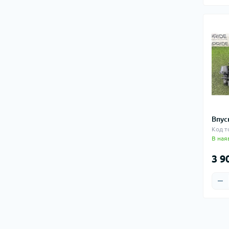
Впус
Код т
В ная
3 9