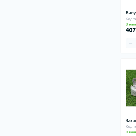
Випу
Код т
В ная
407
Захи
Код т
В ная