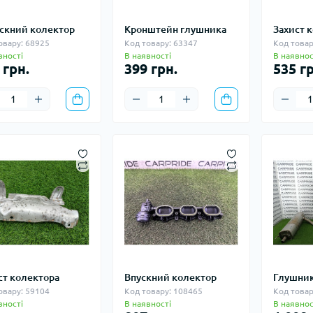
скний колектор
Кронштейн глушника
Захист 
овару: 68925
Код товару: 63347
Код товар
вності
В наявності
В наявнос
 грн.
399 грн.
535 гр
ст колектора
Впускний колектор
Глушни
овару: 59104
Код товару: 108465
Код товар
вності
В наявності
В наявнос